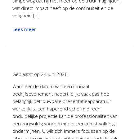
simpelweg dat hij niet meer op de truck mag rijden,
wat direct impact heeft op de continuïteit en de
veiligheid […]
Lees meer
Geplaatst op
24 juni 2026
Wanneer de datum van een cruciaal
bedrijfsevenement nadert, blijkt vaak pas hoe
belangrijk betrouwbare presentatieapparatuur
werkelijk is. Een haperend scherm of een
onduidelijke projectie kan de professionaliteit van
een zorgvuldig voorbereide bijeenkomst volledig
ondermijnen. U wilt zich immers focussen op de
inhoud van uw verhaal, niet op weigerende kabels.