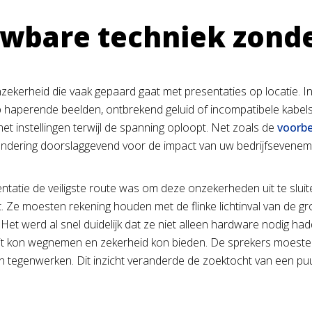
uwbare techniek zonde
kerheid die vaak gepaard gaat met presentaties op locatie. Int
p haperende beelden, ontbrekend geluid of incompatibele kabels
t instellingen terwijl de spanning oploopt. Net zoals de
voorbe
fundering doorslaggevend voor de impact van uw bedrijfsevenem
tie de veiligste route was om deze onzekerheden uit te sluite
. Ze moesten rekening houden met de flinke lichtinval van de gro
. Het werd al snel duidelijk dat ze niet alleen hardware nodig had
eit kon wegnemen en zekerheid kon bieden. De sprekers moeste
n tegenwerken. Dit inzicht veranderde de zoektocht van een pu