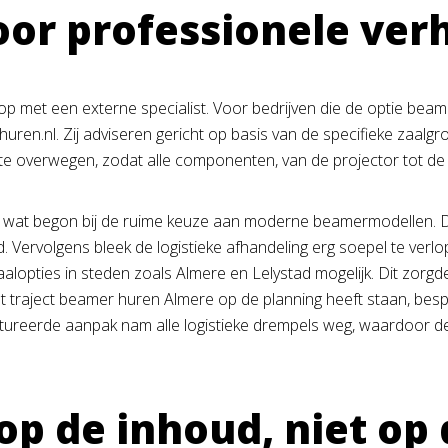
oor professionele ve
 op met een externe specialist. Voor bedrijven die de optie be
ren.nl. Zij adviseren gericht op basis van de specifieke zaalg
e overwegen, zodat alle componenten, van de projector tot de
ënt, wat begon bij de ruime keuze aan moderne beamermodellen
ervolgens bleek de logistieke afhandeling erg soepel te verlope
alopties in steden zoals Almere en Lelystad mogelijk. Dit zorgd
het traject beamer huren Almere op de planning heeft staan, be
ctureerde aanpak nam alle logistieke drempels weg, waardoor de
 op de inhoud, niet op