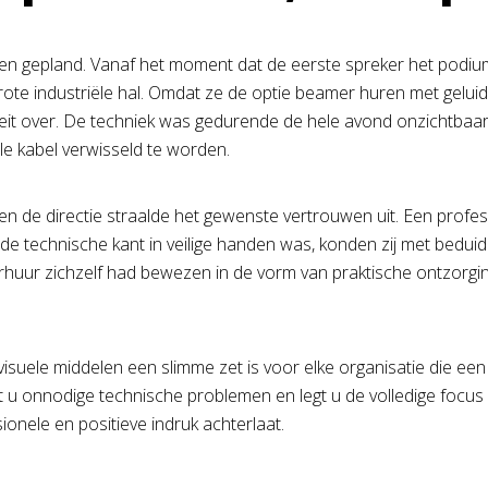
n gepland. Vanaf het moment dat de eerste spreker het podium 
 grote industriële hal. Omdat ze de optie beamer huren met ge
it over. De techniek was gedurende de hele avond onzichtbaar a
le kabel verwisseld te worden.
 de directie straalde het gewenste vertrouwen uit. Een profess
e technische kant in veilige handen was, konden zij met bedui
erhuur zichzelf had bewezen in de vorm van praktische ontzorgin
ovisuele middelen een slimme zet is voor elke organisatie die e
 u onnodige technische problemen en legt u de volledige focus 
ionele en positieve indruk achterlaat.