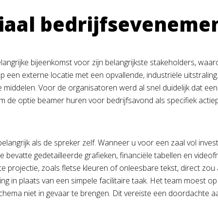
ciaal bedrijfseveneme
ngrijke bijeenkomst voor zijn belangrijkste stakeholders, waa
p een externe locatie met een opvallende, industriële uitstrali
e middelen. Voor de organisatoren werd al snel duidelijk dat ee
om de optie beamer huren voor bedrijfsavond als specifiek actie
elangrijk als de spreker zelf. Wanneer u voor een zaal vol inves
bevatte gedetailleerde grafieken, financiële tabellen en video
 projectie, zoals fletse kleuren of onleesbare tekst, direct zou
ng in plaats van een simpele facilitaire taak. Het team moest 
hema niet in gevaar te brengen. Dit vereiste een doordachte aa