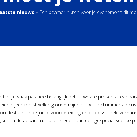
aatste nieuws
»
Een beamer huren voor je evenement: dit mo
, blijkt vaak pas hoe belangrijk betrouwbare presentatieappara
ereide bijeenkomst volledig ondermijnen. U wilt zich immers foc
d ontdekt u hoe de juiste voorbereiding en professionele verh
g kunt u de apparatuur uitbesteden aan een gespecialiseerde par