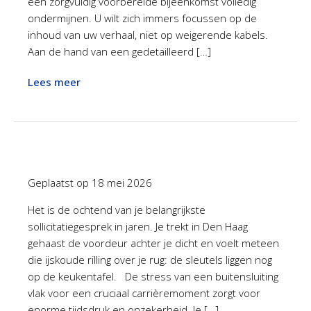
een zorgvuldig voorbereide bijeenkomst volledig
ondermijnen. U wilt zich immers focussen op de
inhoud van uw verhaal, niet op weigerende kabels.
Aan de hand van een gedetailleerd […]
Lees meer
Geplaatst op
18 mei 2026
Het is de ochtend van je belangrijkste
sollicitatiegesprek in jaren. Je trekt in Den Haag
gehaast de voordeur achter je dicht en voelt meteen
die ijskoude rilling over je rug: de sleutels liggen nog
op de keukentafel. De stress van een buitensluiting
vlak voor een cruciaal carrièremoment zorgt voor
enorme tijdsdruk en onzekerheid. Je […]