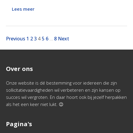
Lees meer
Previous
1
2
3
4
5
6
…
8
Next
Over ons
Onze website is dé bestemming voor iedereen die zijn
sollicitatievaardigheden wil verbeteren en zijn kansen op
succes wil vergroten. En daar hoort ook bij jezelf herpakken
als het een keer niet lukt. 😉
Pagina's