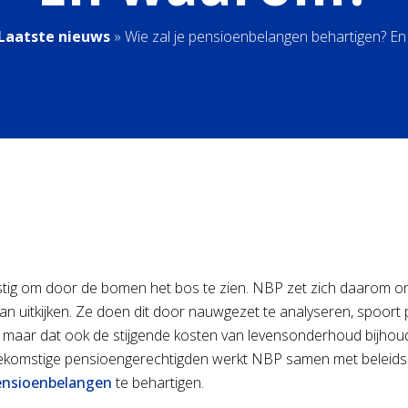
Laatste nieuws
»
Wie zal je pensioenbelangen behartigen? E
stig om door de bomen het bos te zien. NBP zet zich daarom o
an uitkijken. Ze doen dit door nauwgezet te analyseren, spoort
at, maar dat ook de stijgende kosten van levensonderhoud bij
oekomstige pensioengerechtigden werkt NBP samen met beleidsm
ensioenbelangen
te behartigen.